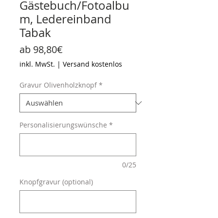
Gästebuch/Fotoalbu
m, Ledereinband
Tabak
Sale-
ab
98,80€
Preis
inkl. MwSt.
|
Versand kostenlos
Gravur Olivenholzknopf
*
Personalisierungswünsche
*
0/25
Knopfgravur (optional)