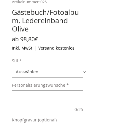
Artikelnummer: 025
Gästebuch/Fotoalbu
m, Ledereinband
Olive
Sale-
ab
98,80€
Preis
inkl. MwSt.
|
Versand kostenlos
Stil
*
Personalisierungswünsche
*
0/25
Knopfgravur (optional)