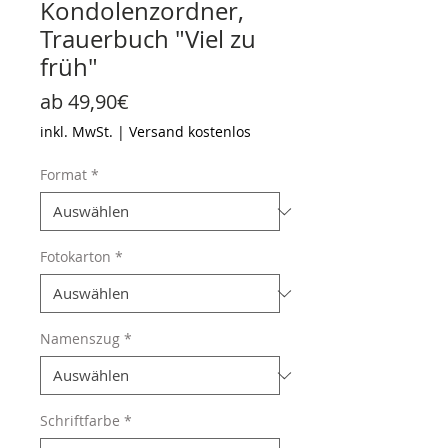
Kondolenzordner,
Trauerbuch "Viel zu
früh"
Sale-
ab
49,90€
Preis
inkl. MwSt.
|
Versand kostenlos
Format
*
Fotokarton
*
Namenszug
*
Schriftfarbe
*