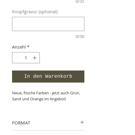
0/35
Knopfgravur (optional)
0/30
Anzahl
*
In den Warenkorb
Neue, frische Farben - jetzt auch Grün,
Sand und Orange im Angebot!
Besondere Stammbücher von uns für
Euch mit Liebe handgemacht !
FORMAT
individuell gebunden in fachlicher,
liebevoller Handarbeit. Individuell
A5:
22,8 cm x 18,0 cm für Din A5 und