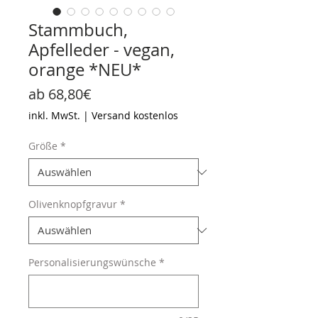
Stammbuch,
Apfelleder - vegan,
orange *NEU*
Sale-
ab
68,80€
Preis
inkl. MwSt.
|
Versand kostenlos
Größe
*
Olivenknopfgravur
*
Personalisierungswünsche
*