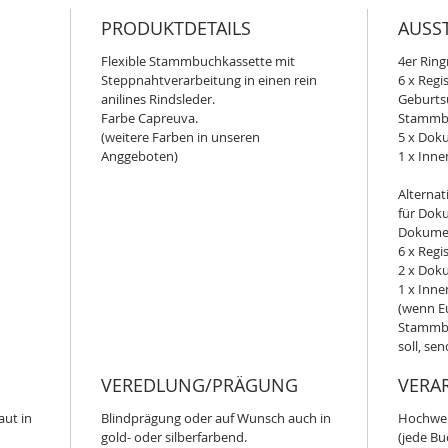
PRODUKTDETAILS
AUSS
Flexible Stammbuchkassette mit
4er Rin
Steppnahtverarbeitung in einen rein
6 x Regi
anilines Rindsleder.
Geburts
Farbe Capreuva.
Stammb
(weitere Farben in unseren
5 x Dok
Anggeboten)
1 x Inn
Alternat
für Dok
Dokume
6 x Regi
2 x Dok
1 x Inn
(wenn E
Stammbu
soll, se
VEREDLUNG/PRÄGUNG
VERA
aut in
Blindprägung oder auf Wunsch auch in
Hochwer
gold- oder silberfarbend.
(jede Bu