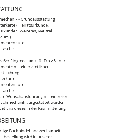
TATTUNG
gmechanik - Grundausstattung
sterkarte ( Heiratsurkunde,
urkunden, Weiteres, Neutral,
aum )
umentenhülle
entasche
iv 6er Ringmechanik für Din A5 - nur
umente mit einer amtlichen
ntlochung
sterkarte
umentenhülle
entasche
ure Wunschausführung mit einer 6er
chmechanik ausgestattet werden
ndet uns dieses in der Kaufmitteilung
RBEITUNG
tige Buchbindehandwerksarbeit
chbestellung wird in unserer