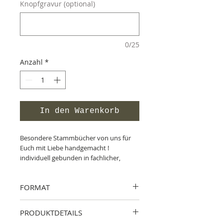
Knopfgravur (optional)
0/25
Anzahl
*
In den Warenkorb
Besondere Stammbücher von uns für
Euch mit Liebe handgemacht !
individuell gebunden in fachlicher,
liebevoller Handarbeit.
Aus Tradition und Leidenschaft. Hierfür
FORMAT
steht unser Familienbetrieb seit 1995
mit seinem Namen.
A5:
22,8 cm x 18,0 cm für Din A5 und
PRODUKTDETAILS
amtliche Urkundendokumente
Der Onlinehandel ist für uns immer auch