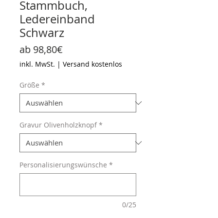
Stammbuch,
Ledereinband
Schwarz
Sale-
ab
98,80€
Preis
inkl. MwSt.
|
Versand kostenlos
Größe
*
Gravur Olivenholzknopf
*
Personalisierungswünsche
*
0/25